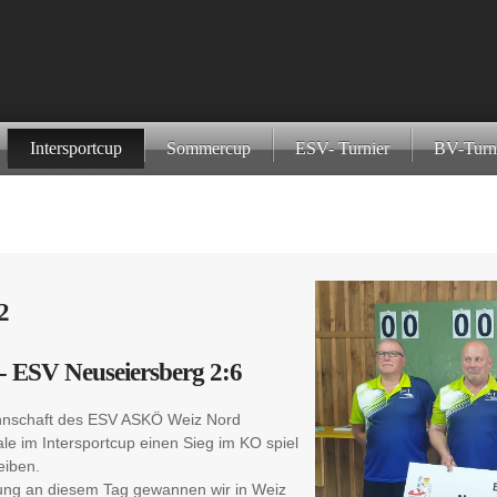
Intersportcup
Sommercup
ESV- Turnier
BV-Turn
2
- ESV Neuseiersberg 2:6
nnschaft des ESV ASKÖ Weiz Nord
ale im Intersportcup einen Sieg im KO spiel
eiben.
tung an diesem Tag gewannen wir in Weiz